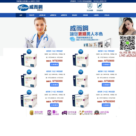
美國提升戰力神器專賣店
月份:
2025 年 5 月
補充男人戰力藥品天然修復，
無副作用的自信來源
傳統壯陽藥物常伴隨心血管風險，
補充男人戰力藥品
以天然草本為主，如馬來西亞黃金葛、澳洲銀杏葉，
透過調節內分泌與抗氧化作用，修復因自由基造成的