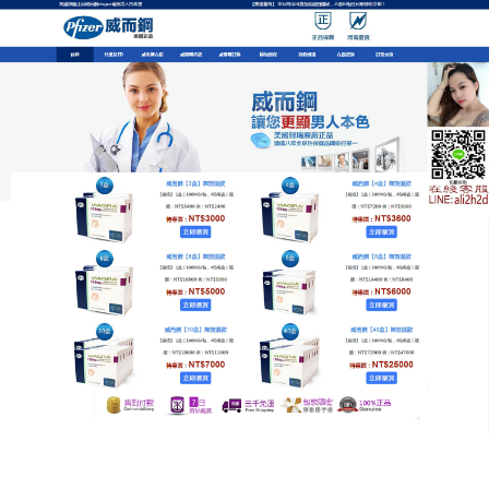
美國提升戰力神器專賣店
喚醒沉睡的雄獅，補充男人戰
力藥品的能量重啟
每個人心中都有一頭雄獅，只是有時因為疲憊而沉
睡，
補充男人戰力藥品
就是那聲喚醒的咆哮，它能精
準活化局部神經與血管的靈敏度，讓原本沈睡的本能
瞬間覺醒，顯著的堅硬感與澎湃的熱流，會讓您感受
到前所未有的生命力，不要讓生活磨平了您的棱角，
用它重啟您的能量核心，讓您的另一半見識到您真正
的威力，讓補充男人戰力藥品成為您的私人動力源，